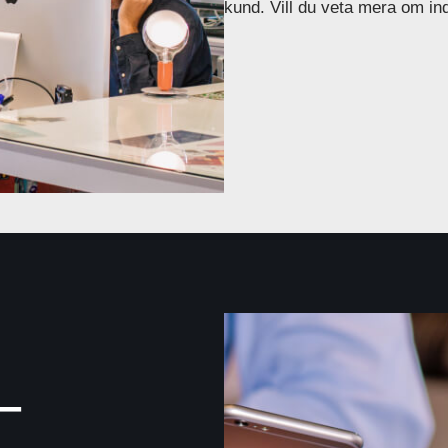
kund. Vill du veta mera om in
 –