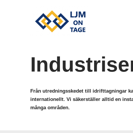
Hoppa
till
innehåll
Industrise
Från utredningsskedet till idrifttagningar 
internationellt. Vi säkerställer alltid en ins
många områden.