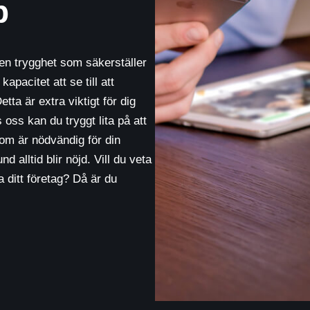
p
n trygghet som säkerställer
pacitet att se till att
etta är extra viktigt för dig
ss kan du tryggt lita på att
om är nödvändig för din
d alltid blir nöjd. Vill du veta
ditt företag? Då är du