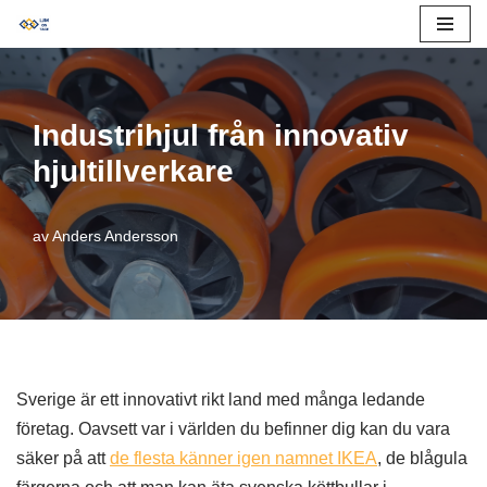
Hoppa
till
innehåll
Industrihjul från innovativ
hjultillverkare
av
Anders Andersson
Sverige är ett innovativt rikt land med många ledande
företag. Oavsett var i världen du befinner dig kan du vara
säker på att
de flesta känner igen namnet IKEA
, de blågula