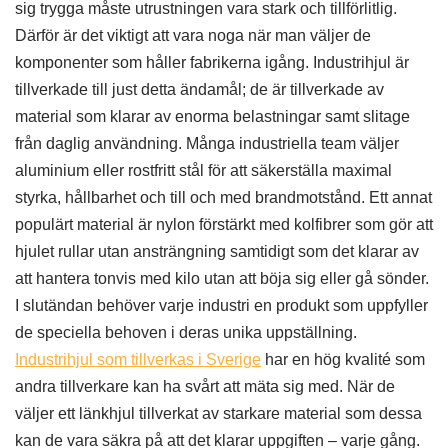
sig trygga måste utrustningen vara stark och tillförlitlig.
Därför är det viktigt att vara noga när man väljer de
komponenter som håller fabrikerna igång. Industrihjul är
tillverkade till just detta ändamål; de är tillverkade av
material som klarar av enorma belastningar samt slitage
från daglig användning. Många industriella team väljer
aluminium eller rostfritt stål för att säkerställa maximal
styrka, hållbarhet och till och med brandmotstånd. Ett annat
populärt material är nylon förstärkt med kolfibrer som gör att
hjulet rullar utan ansträngning samtidigt som det klarar av
att hantera tonvis med kilo utan att böja sig eller gå sönder.
I slutändan behöver varje industri en produkt som uppfyller
de speciella behoven i deras unika uppställning.
Industrihjul som tillverkas i Sverige
har en hög kvalité som
andra tillverkare kan ha svårt att mäta sig med. När de
väljer ett länkhjul tillverkat av starkare material som dessa
kan de vara säkra på att det klarar uppgiften – varje gång.