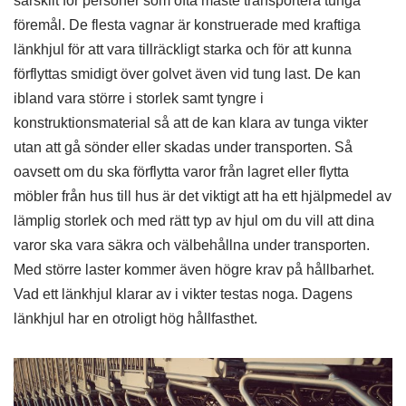
särskilt för personer som ofta måste transportera tunga
föremål. De flesta vagnar är konstruerade med kraftiga
länkhjul för att vara tillräckligt starka och för att kunna
förflyttas smidigt över golvet även vid tung last. De kan
ibland vara större i storlek samt tyngre i
konstruktionsmaterial så att de kan klara av tunga vikter
utan att gå sönder eller skadas under transporten. Så
oavsett om du ska förflytta varor från lagret eller flytta
möbler från hus till hus är det viktigt att ha ett hjälpmedel av
lämplig storlek och med rätt typ av hjul om du vill att dina
varor ska vara säkra och välbehållna under transporten.
Med större laster kommer även högre krav på hållbarhet.
Vad ett länkhjul klarar av i vikter testas noga. Dagens
länkhjul har en otroligt hög hållfasthet.